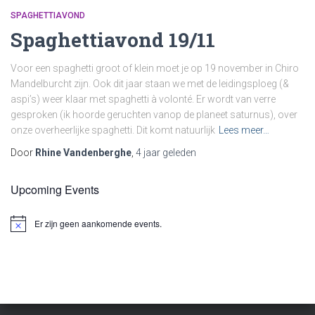
SPAGHETTIAVOND
Spaghettiavond 19/11
Voor een spaghetti groot of klein moet je op 19 november in Chiro
Mandelburcht zijn. Ook dit jaar staan we met de leidingsploeg (&
aspi’s) weer klaar met spaghetti à volonté. Er wordt van verre
gesproken (ik hoorde geruchten vanop de planeet saturnus), over
onze overheerlijke spaghetti. Dit komt natuurlijk
Lees meer…
Door
Rhine Vandenberghe
,
4 jaar
geleden
Upcoming Events
Er zijn geen aankomende events.
Notice